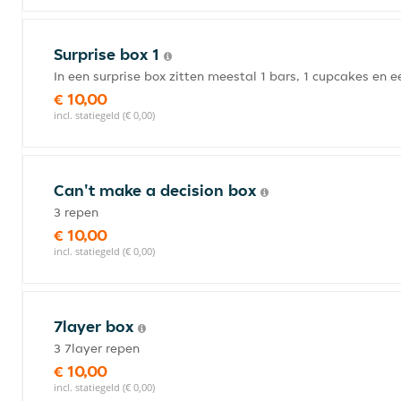
Surprise box 1
In een surprise box zitten meestal 1 bars, 1 cupcakes en e
€ 10,00
incl. statiegeld (€ 0,00)
Can't make a decision box
3 repen
€ 10,00
incl. statiegeld (€ 0,00)
7layer box
3 7layer repen
€ 10,00
incl. statiegeld (€ 0,00)